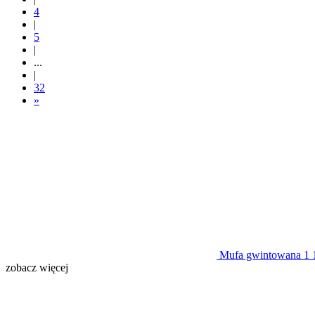
4
|
5
|
...
|
32
»
Mufa gwintowana 1 
zobacz więcej