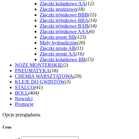
Złączki kolankowe AA
(12)
Złączki grodziowe
(18)
Złączki trójnikowe BBB
(15)
Złączki trójnikowe BBA
(14)
Złączki trójnikowe BAB
(14)
Złączki trójnikowe AAA
(6)
Złączki proste BB
(123)
Mufy hydrauliczne
(20)
Złączki proste AB
(11)
Złączki proste AA
(16)
Złączki kolankowe BB
(15)
NOŻE MONTERSKIE
(2)
PNEUMATYKA
(18)
CHEMIA WARSZTATOWA
(29)
KLEJE DO GWINTÓW
(3)
STALCO
(41)
BOLL
(404)
Nowości
Promocje
Opcje przeglądania
Cena