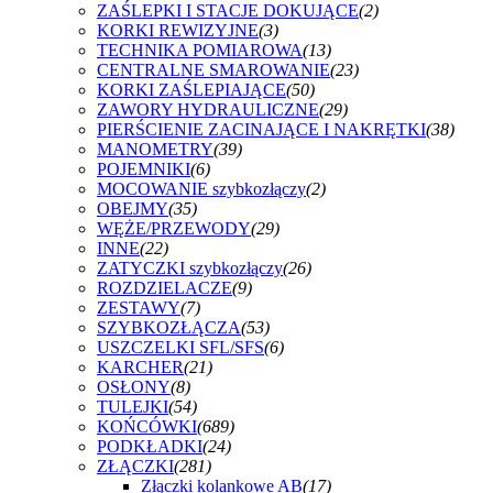
ZAŚLEPKI I STACJE DOKUJĄCE
(2)
KORKI REWIZYJNE
(3)
TECHNIKA POMIAROWA
(13)
CENTRALNE SMAROWANIE
(23)
KORKI ZAŚLEPIAJĄCE
(50)
ZAWORY HYDRAULICZNE
(29)
PIERŚCIENIE ZACINAJĄCE I NAKRĘTKI
(38)
MANOMETRY
(39)
POJEMNIKI
(6)
MOCOWANIE szybkozłączy
(2)
OBEJMY
(35)
WĘŻE/PRZEWODY
(29)
INNE
(22)
ZATYCZKI szybkozłączy
(26)
ROZDZIELACZE
(9)
ZESTAWY
(7)
SZYBKOZŁĄCZA
(53)
USZCZELKI SFL/SFS
(6)
KARCHER
(21)
OSŁONY
(8)
TULEJKI
(54)
KOŃCÓWKI
(689)
PODKŁADKI
(24)
ZŁĄCZKI
(281)
Złączki kolankowe AB
(17)