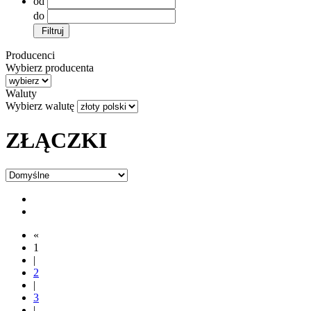
od
do
Filtruj
Producenci
Wybierz producenta
Waluty
Wybierz walutę
ZŁĄCZKI
«
1
|
2
|
3
|