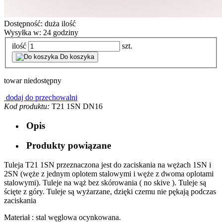
Dostępność:
duża ilość
Wysyłka w:
24 godziny
ilość
szt.
Do koszyka
towar niedostępny
dodaj do przechowalni
Kod produktu:
T21 1SN DN16
Opis
Produkty powiązane
Tuleja T21 1SN przeznaczona jest do zaciskania na wężach 1SN i
2SN (węże z jednym oplotem stalowymi i węże z dwoma oplotami
stalowymi). Tuleje na wąż bez skórowania ( no skive ). Tuleje są
ścięte z góry. Tuleje są wyżarzane, dzięki czemu nie pękają podczas
zaciskania
Materiał : stal węglowa ocynkowana.