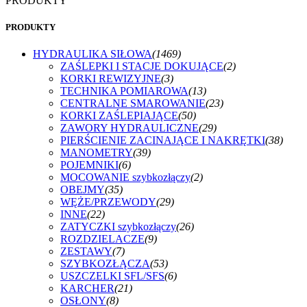
PRODUKTY
PRODUKTY
HYDRAULIKA SIŁOWA
(1469)
ZAŚLEPKI I STACJE DOKUJĄCE
(2)
KORKI REWIZYJNE
(3)
TECHNIKA POMIAROWA
(13)
CENTRALNE SMAROWANIE
(23)
KORKI ZAŚLEPIAJĄCE
(50)
ZAWORY HYDRAULICZNE
(29)
PIERŚCIENIE ZACINAJĄCE I NAKRĘTKI
(38)
MANOMETRY
(39)
POJEMNIKI
(6)
MOCOWANIE szybkozłączy
(2)
OBEJMY
(35)
WĘŻE/PRZEWODY
(29)
INNE
(22)
ZATYCZKI szybkozłączy
(26)
ROZDZIELACZE
(9)
ZESTAWY
(7)
SZYBKOZŁĄCZA
(53)
USZCZELKI SFL/SFS
(6)
KARCHER
(21)
OSŁONY
(8)