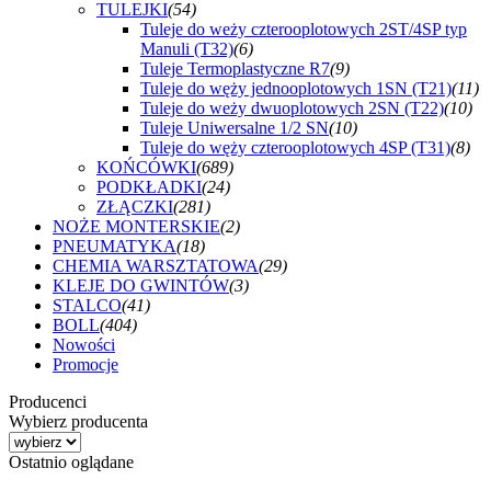
TULEJKI
(54)
Tuleje do weży czterooplotowych 2ST/4SP typ
Manuli (T32)
(6)
Tuleje Termoplastyczne R7
(9)
Tuleje do węży jednooplotowych 1SN (T21)
(11)
Tuleje do weży dwuoplotowych 2SN (T22)
(10)
Tuleje Uniwersalne 1/2 SN
(10)
Tuleje do węży czterooplotowych 4SP (T31)
(8)
KOŃCÓWKI
(689)
PODKŁADKI
(24)
ZŁĄCZKI
(281)
NOŻE MONTERSKIE
(2)
PNEUMATYKA
(18)
CHEMIA WARSZTATOWA
(29)
KLEJE DO GWINTÓW
(3)
STALCO
(41)
BOLL
(404)
Nowości
Promocje
Producenci
Wybierz producenta
Ostatnio oglądane