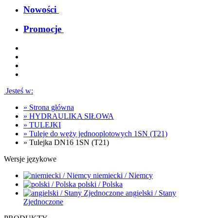
Nowości
Promocje
Jesteś w:
»
Strona główna
»
HYDRAULIKA SIŁOWA
»
TULEJKI
»
Tuleje do węży jednooplotowych 1SN (T21)
»
Tulejka DN16 1SN (T21)
Wersje językowe
niemiecki / Niemcy
polski / Polska
angielski / Stany
Zjednoczone