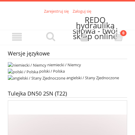
Zarejestruj się
Zaloguj się
REDO
hydraulika
siłowa - twój
sklep online
Wersje językowe
niemiecki / Niemcy
polski / Polska
angielski / Stany Zjednoczone
Tulejka DN50 2SN (T22)